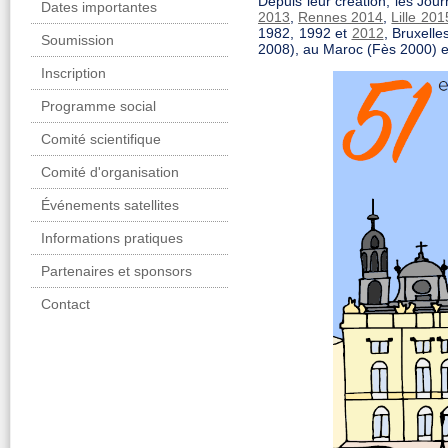
Depuis leur création, les Jo
Dates importantes
2013
,
Rennes 2014
,
Lille 201
1982, 1992 et
2012
, Bruxell
Soumission
2008), au Maroc (Fès 2000) e
Inscription
Programme social
Comité scientifique
Comité d'organisation
Événements satellites
Informations pratiques
Partenaires et sponsors
Contact